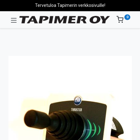
Tervetuloa Tapimerin verkkosivuille!
0