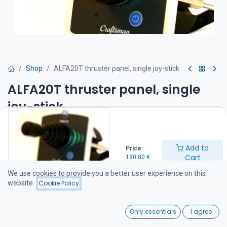
Shop
ALFA20T thruster panel, single joy-stick
ALFA20T thruster panel, single
joy-stick
Alfa 20 paneli yhdellä joystickilla
Add to
-sisältää vaihtoviiveyksikön
Price:
Cart
-automaattinen poiskytkennän säätö
190.80
€
j-atkuvan käytön suojaus
We use cookies to provide you a better user experience on this
website.
Cookie Policy
190.80
€
0
Only essentials
I agree
Add to Cart
Home
Search
Wishlist