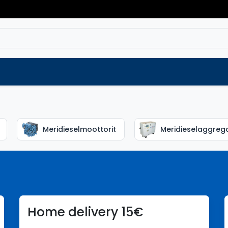
Varaosat
Vaihtokoneet
Verkkokaup
Meridieselmoottorit
Meridieselaggrega
Home delivery 15€