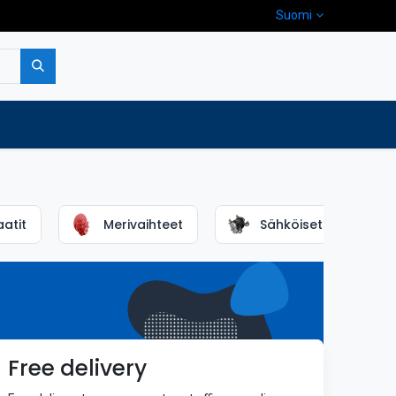
Suomi
pa
Yritys
Ota yhteyttä
atit
Merivaihteet
Sähköiset propulsiot
Free delivery