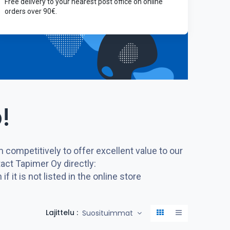
Free delivery to your nearest post office on online
orders over 90€.
!
ompetitively to offer excellent value to our
tact Tapimer Oy directly:
it is not listed in the online store
Lajittelu :
Suosituimmat