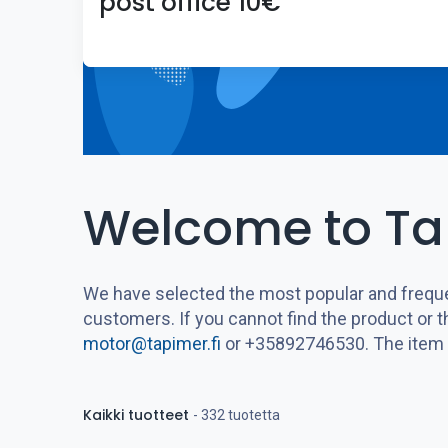
post office 10€
Welcome to Ta
We have selected the most popular and frequen
customers. If you cannot find the product or th
motor@tapimer.fi
or +35892746530. The item you
Kaikki tuotteet
- 332 tuotetta