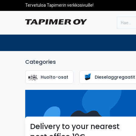
Tervetuloa Tapimerin verkkosivuille!
Etusivulle
Tuotteet
Huolto
Categories
Huolto-osat
Dieselaggregaatit
Delivery to your nearest