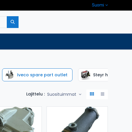
Suomi
pa
Yritys
Ota yhteyttä
Iveco spare part outlet
Steyr huolto-osat
Lajittelu :
Suosituimmat