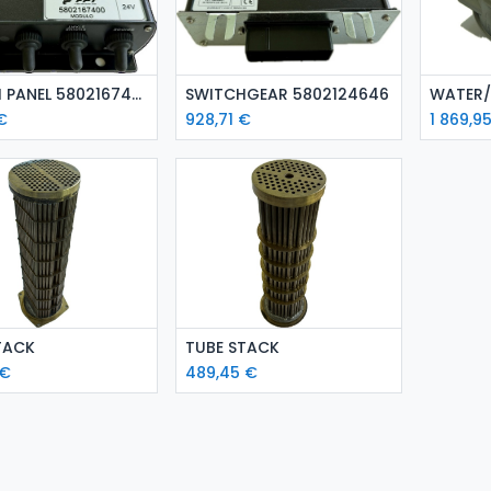
isää ostoskoriin
Lisää ostoskoriin
L
SWITCH PANEL 5802167400
SWITCHGEAR 5802124646
WATER/
€
928,71
€
1 869,9
isää ostoskoriin
Lisää ostoskoriin
TACK
TUBE STACK
€
489,45
€