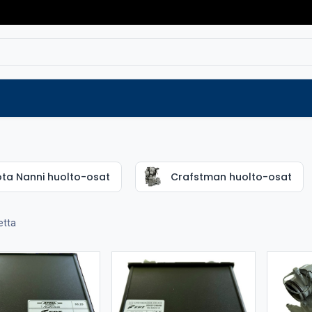
Varaosat
Vaihtokoneet
Verkkokaup
ta Nanni huolto-osat
Crafstman huolto-osat
etta