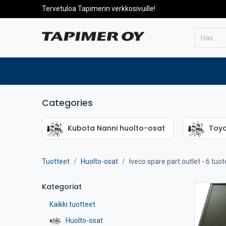
Tervetuloa Tapimerin verkkosivuille!
Etusivulle
Tuotteet
Huolto
Categories
Kubota Nanni huolto-osat
Toyo
Tuotteet
Huolto-osat
Iveco spare part outlet
- 6 tuot
Kategoriat
Kaikki tuotteet
Huolto-osat