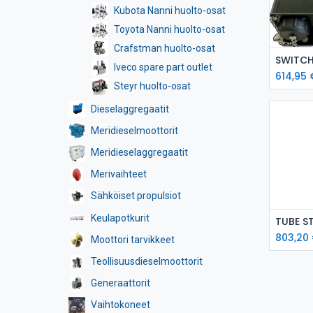
Kubota Nanni huolto-osat
Toyota Nanni huolto-osat
Crafstman huolto-osat
L
Iveco spare part outlet
614,95
Steyr huolto-osat
Dieselaggregaatit
Meridieselmoottorit
Meridieselaggregaatit
Merivaihteet
Sähköiset propulsiot
Keulapotkurit
L
TUBE S
803,20
Moottori tarvikkeet
Teollisuusdieselmoottorit
Generaattorit
Vaihtokoneet