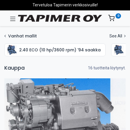
Tervetuloa Tapimerin verkkosivuille!
0
Vanhat mallit
See All
2.40 ECO (10 hp/3600 rpm) '94 saakka
2
Kauppa
16 tuotteita löytynyt.