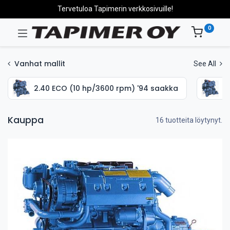
Tervetuloa Tapimerin verkkosivuille!
0
Vanhat mallit
See All
2.40 ECO (10 hp/3600 rpm) '94 saakka
2
Kauppa
16 tuotteita löytynyt.