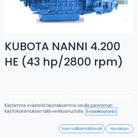
KUBOTA NANNI 4.200
HE (43 hp/2800 rpm)
Käytämme evästeitä tarjotaksemme sinulle paremman
käyttökokemuksen tällä verkkosivustolla.
Evästekäytäntö
Suodattimet
Nimi (A-Ö)
0
Vain välttämättömät
Hyväksyn
Home
Search
Wishlist