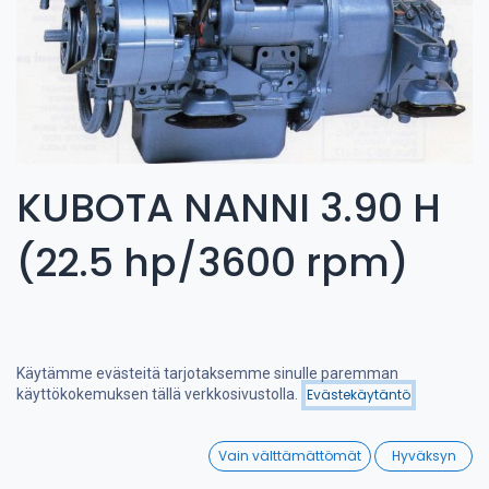
KUBOTA NANNI 3.90 H
(22.5 hp/3600 rpm)
Käytämme evästeitä tarjotaksemme sinulle paremman
käyttökokemuksen tällä verkkosivustolla.
Evästekäytäntö
Suodattimet
Nimi (A-Ö)
0
Vain välttämättömät
Hyväksyn
Home
Search
Wishlist