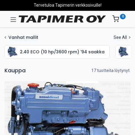
Tervetuloa Tapimerin verkkosivuille!
0
Vanhat mallit
See All
2.40 ECO (10 hp/3600 rpm) '94 saakka
2
Kauppa
17 tuotteita löytynyt.