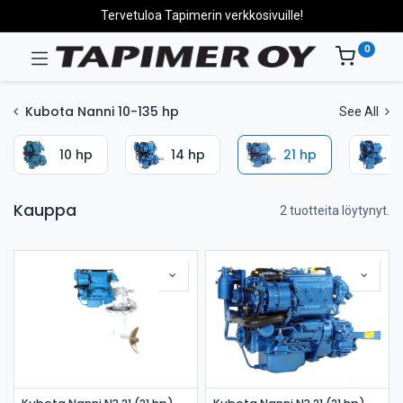
Tervetuloa Tapimerin verkkosivuille!
0
Kubota Nanni 10-135 hp
See All
10 hp
14 hp
21 hp
2
Kauppa
2 tuotteita löytynyt.