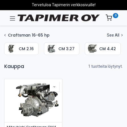
Tervetuloa Tapimerin verkkosivuille!
0
Craftsman 16-65 hp
See All
CM 2.16
CM 3.27
CM 4.42
Kauppa
1 tuotteita löytynyt.