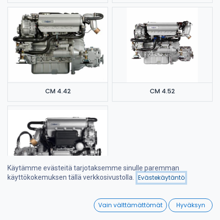
CM 4.42
CM 4.52
Käytämme evästeitä tarjotaksemme sinulle paremman
Hinta - korkeimmasta
käyttökokemuksen tällä verkkosivustolla.
Evästekäytäntö
Suodattimet
matalimpaan
CM 4.65
0
Vain välttämättömät
Hyväksyn
Home
Search
Wishlist