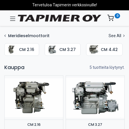
Tervetuloa Tapimerin verkkosivuille!
0
Meridieselmoottorit
See All
CM 2.16
CM 3.27
CM 4.42
Kauppa
5 tuotteita löytynyt.
CM 2.16
CM 3.27