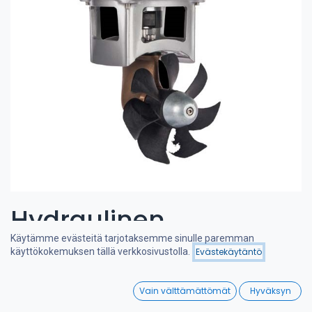
Hydraulinen
Käytämme evästeitä tarjotaksemme sinulle paremman
keulapotkuri 50-65 kgf
Hinta - korkeimmasta
käyttökokemuksen tällä verkkosivustolla.
Evästekäytäntö
Suodattimet
matalimpaan
6cc
0
Vain välttämättömät
Hyväksyn
Home
Search
Wishlist