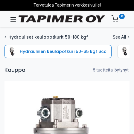
Tervetuloa Tapimerin verkkosivuille!
0
Hydrauliset keulapotkurit 50-180 kgf
See All
Hydraulinen keulapotkuri 50-65 kgf 6cc
Kauppa
5 tuotteita löytynyt.