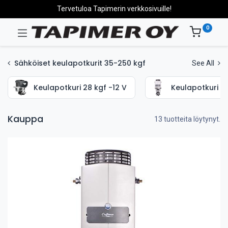
Tervetuloa Tapimerin verkkosivuille!
0
Sähköiset keulapotkurit 35-250 kgf
See All
Keulapotkuri 28 kgf -12 V
Keulapotkuri 35
Kauppa
13 tuotteita löytynyt.