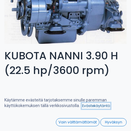
KUBOTA NANNI 3.90 H
(22.5 hp/3600 rpm)
Käytämme evästeitä tarjotaksemme sinulle paremman
Hinta - korkeimmasta
käyttökokemuksen tällä verkkosivustolla.
Evästekäytäntö
Suodattimet
matalimpaan
0
Vain välttämättömät
Hyväksyn
Home
Search
Wishlist