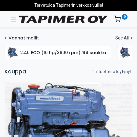
Tervetuloa Tapimerin verkkosivuille!
0
Vanhat mallit
See All
2.40 ECO (10 hp/3600 rpm) '94 saakka
2
Kauppa
17 tuotteita löytynyt.