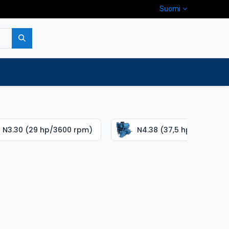
Suomi
pa
Yritys
Ota yhteyttä
N3.30 (29 hp/3600 rpm)
N4.38 (37,5 hp/3000 rp