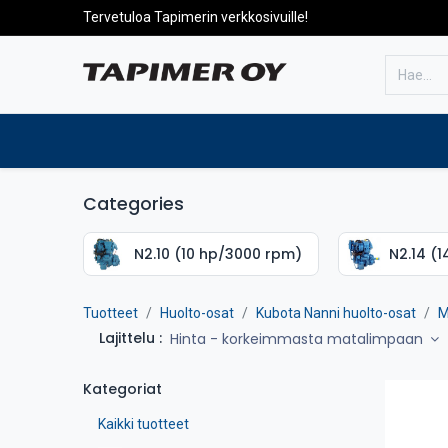
Tervetuloa Tapimerin verkkosivuille!
Etusivulle
Tuotteet
Huolto
Categories
N2.10 (10 hp/3000 rpm)
N2.14 (
Tuotteet
Huolto-osat
Kubota Nanni huolto-osat
M
Lajittelu :
Hinta - korkeimmasta matalimpaan
Kategoriat
Kaikki tuotteet