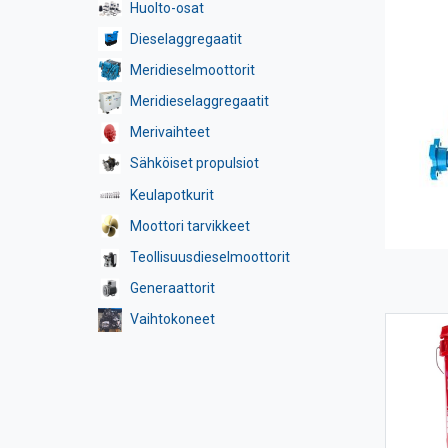
Huolto-osat
Dieselaggregaatit
Meridieselmoottorit
Meridieselaggregaatit
Merivaihteet
Sähköiset propulsiot
Keulapotkurit
Moottori tarvikkeet
Teollisuusdieselmoottorit
Generaattorit
Vaihtokoneet