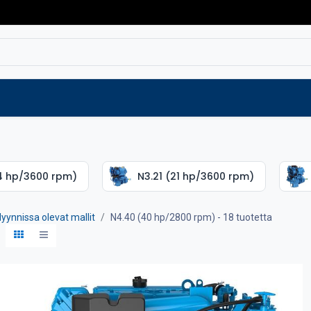
Varaosat
Vaihtokoneet
Verkkokaup
14 hp/3600 rpm)
N3.21 (21 hp/3600 rpm)
yynnissa olevat mallit
N4.40 (40 hp/2800 rpm)
- 18 tuotetta