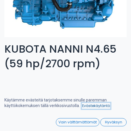
KUBOTA NANNI N4.65
(59 hp/2700 rpm)
Käytämme evästeitä tarjotaksemme sinulle paremman
Hinta - korkeimmasta
käyttökokemuksen tällä verkkosivustolla.
Evästekäytäntö
Suodattimet
matalimpaan
0
Vain välttämättömät
Hyväksyn
Home
Search
Wishlist