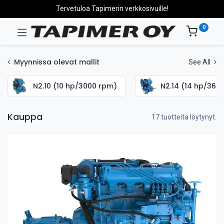
Tervetuloa Tapimerin verkkosivuille!
0
Myynnissa olevat mallit
See All
N2.10 (10 hp/3000 rpm)
N2.14 (14 hp/360
Kauppa
17 tuotteita löytynyt.