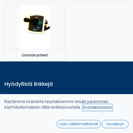
Lisävarusteet
Hyödyllisiä linkkejä
Etusivu
Verkkokauppa
Käytämme evästeitä tarjotaksemme sinulle paremman
Hinta - alhaisesta
Ota yhteyttä
käyttökokemuksen tällä verkkosivustolla.
Evästekäytäntö
Suodattimet
korkeimpaan
0
Vain välttämättömät
Hyväksyn
Home
Search
Wishlist
Tietoa meistä