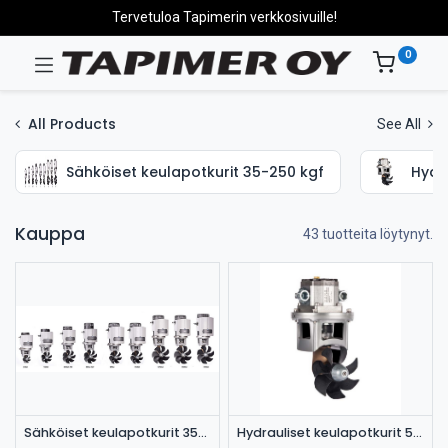
Tervetuloa Tapimerin verkkosivuille!
0
All Products
See All
Sähköiset keulapotkurit 35-250 kgf
Hydra
Kauppa
43 tuotteita löytynyt.
Sähköiset keulapotkurit 35-250 kgf
Hydrauliset keulapotkurit 50-180 kgf