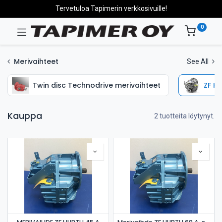
Tervetuloa Tapimerin verkkosivuille!
0
Merivaihteet
See All
Twin disc Technodrive merivaihteet
ZF Hu
Kauppa
2 tuotteita löytynyt.