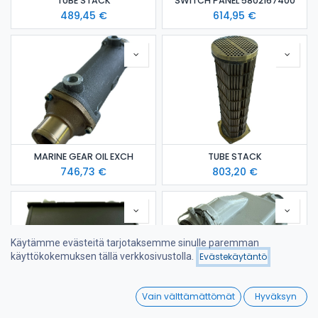
TUBE STACK
SWITCH PANEL 5802167400
489,45
€
614,95
€
MARINE GEAR OIL EXCH
TUBE STACK
746,73
€
803,20
€
Käytämme evästeitä tarjotaksemme sinulle paremman
Hinta - alhaisesta
käyttökokemuksen tällä verkkosivustolla.
Evästekäytäntö
Suodattimet
korkeimpaan
0
Vain välttämättömät
Hyväksyn
Home
Search
Wishlist
SWITCHGEAR 5802124646
WATER/SEA WATER EXCH