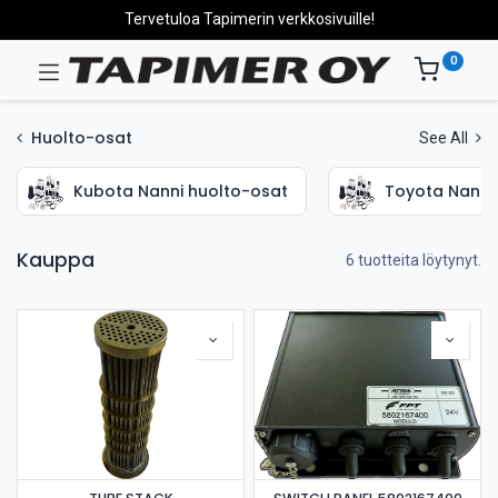
Tervetuloa Tapimerin verkkosivuille!
0
Huolto-osat
See All
Kubota Nanni huolto-osat
Toyota Nanni
Kauppa
6 tuotteita löytynyt.