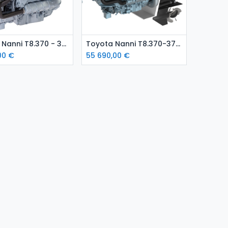
isää ostoskoriin
Lisää ostoskoriin
Toyota Nanni T8.370 - 370hp meridieselmoottori
Toyota Nanni T8.370-370hp meridieselmoottori vetolaitteella
00
€
55 690,00
€