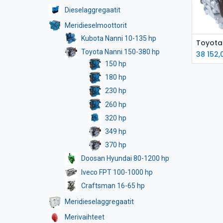
Dieselaggregaatit
Meridieselmoottorit
Kubota Nanni 10-135 hp
L
Toyota Nanni 150-380 hp
38 152,
150 hp
180 hp
230 hp
260 hp
320 hp
349 hp
370 hp
Doosan Hyundai 80-1200 hp
Iveco FPT 100-1000 hp
Craftsman 16-65 hp
Meridieselaggregaatit
Merivaihteet