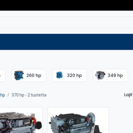
Varaosat
Vaihtokoneet
Verkkokaup
p
260 hp
320 hp
349 hp
Lajit
 hp
370 hp
- 2 tuotetta