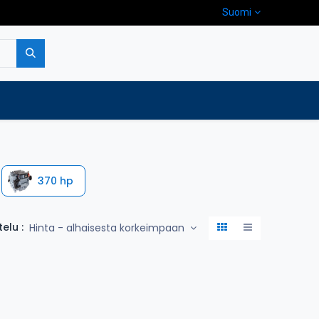
Suomi
pa
Yritys
Ota yhteyttä
370 hp
telu :
Hinta - alhaisesta korkeimpaan