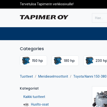
Tervetuloa Tapimerin verkkosivuille!
Etusivulle
Tuotteet
Huolto
Categories
150 hp
180 hp
230 h
Tuotteet
Meridieselmoottorit
Toyota Nanni 150-380
Kategoriat
Kaikki tuotteet
Huolto-osat