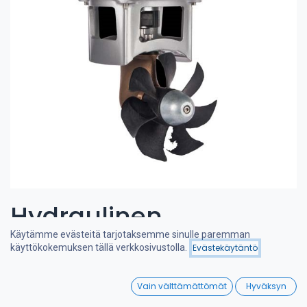
Hydraulinen
Käytämme evästeitä tarjotaksemme sinulle paremman
keulapotkuri 50-65 kgf
Hinta - alhaisesta
käyttökokemuksen tällä verkkosivustolla.
Evästekäytäntö
Suodattimet
korkeimpaan
6cc
0
Vain välttämättömät
Hyväksyn
Home
Search
Wishlist