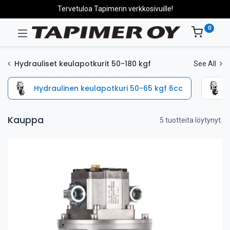
Tervetuloa Tapimerin verkkosivuille!
0
Hydrauliset keulapotkurit 50-180 kgf
See All
Hydraulinen keulapotkuri 50-65 kgf 6cc
Kauppa
5 tuotteita löytynyt.