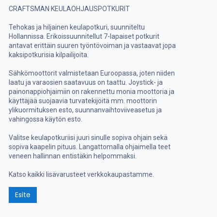
CRAFTSMAN KEULAOHJAUSPOTKURIT
Tehokas ja hiljainen keulapotkuri, suunniteltu
Hollannissa. Erikoissuunnitellut 7-lapaiset potkurit
antavat erittäin suuren työntövoiman ja vastaavat jopa
kaksipotkurisia kilpailijoita.
Sähkömoottorit valmistetaan Euroopassa, joten niiden
laatu ja varaosien saatavuus on taattu. Joystick- ja
painonappiohjaimiin on rakennettu monia moottoria ja
käyttäjää suojaavia turvatekijöitä mm. moottorin
ylikuormituksen esto, suunnanvaihtoviiveasetus ja
vahingossa käytön esto.
Valitse keulapotkuriisi juuri sinulle sopiva ohjain sekä
sopiva kaapelin pituus. Langattomalla ohjaimella teet
veneen hallinnan entistäkin helpommaksi.
Katso kaikki lisävarusteet verkkokaupastamme.
Esite