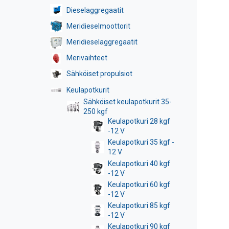
Dieselaggregaatit
Meridieselmoottorit
Meridieselaggregaatit
Merivaihteet
Sähköiset propulsiot
Keulapotkurit
Sähköiset keulapotkurit 35-
250 kgf
Keulapotkuri 28 kgf
-12 V
Keulapotkuri 35 kgf -
12 V
Keulapotkuri 40 kgf
-12 V
Keulapotkuri 60 kgf
-12 V
Keulapotkuri 85 kgf
-12 V
Keulapotkuri 90 kgf