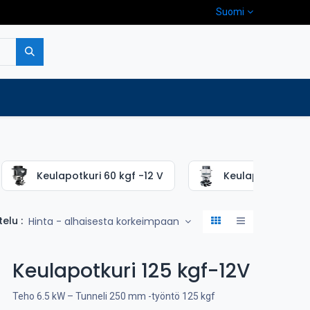
Suomi
pa
Yritys
Ota yhteyttä
Keulapotkuri 60 kgf -12 V
Keulapotkuri 85 k
telu :
Hinta - alhaisesta korkeimpaan
Keulapotkuri 125 kgf-12V
Teho 6.5 kW – Tunneli 250 mm -työntö 125 kgf