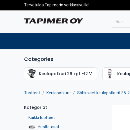
Tervetuloa Tapimerin verkkosivuille!
Etusivulle
Tuotteet
Huolto
Categories
Keulapotkuri 28 kgf -12 V
Keulap
Tuotteet
Keulapotkurit
Sähköiset keulapotkurit 35-2
Kategoriat
Kaikki tuotteet
Huolto-osat