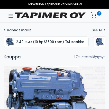
Tervetuloa Tapimerin verkkosivuille!
0
Vanhat mallit
See All
2.40 ECO (10 hp/3600 rpm) '94 saakka
2
Kauppa
17 tuotteita löytynyt.