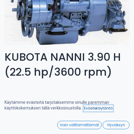
KUBOTA NANNI 3.90 H
(22.5 hp/3600 rpm)
Käytämme evästeitä tarjotaksemme sinulle paremman
Hinta - alhaisesta
käyttökokemuksen tällä verkkosivustolla.
Evästekäytäntö
Suodattimet
korkeimpaan
0
Vain välttämättömät
Hyväksyn
Home
Search
Wishlist