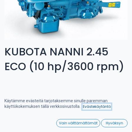
KUBOTA NANNI 2.45
ECO (10 hp/3600 rpm)
Käytämme evästeitä tarjotaksemme sinulle paremman
Hinta - alhaisesta
käyttökokemuksen tällä verkkosivustolla.
Evästekäytäntö
Suodattimet
korkeimpaan
0
Vain välttämättömät
Hyväksyn
Home
Search
Wishlist