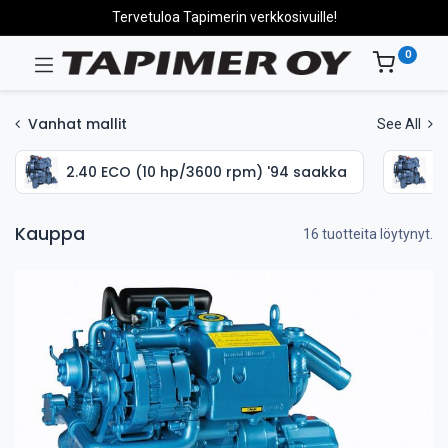
Tervetuloa Tapimerin verkkosivuille!
0
Vanhat mallit
See All
2.40 ECO (10 hp/3600 rpm) '94 saakka
2
Kauppa
16 tuotteita löytynyt.