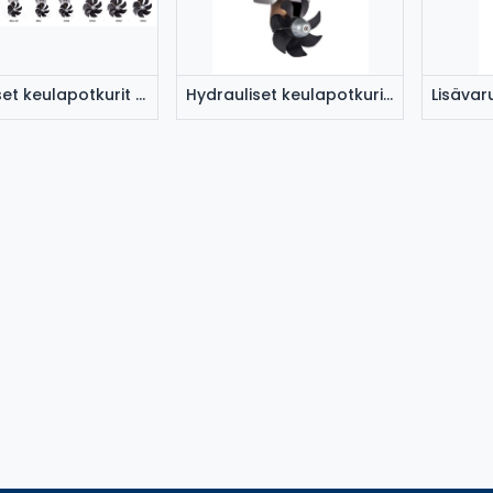
Sähköiset keulapotkurit 35-250 kgf
Hydrauliset keulapotkurit 50-180 kgf
Lisävar