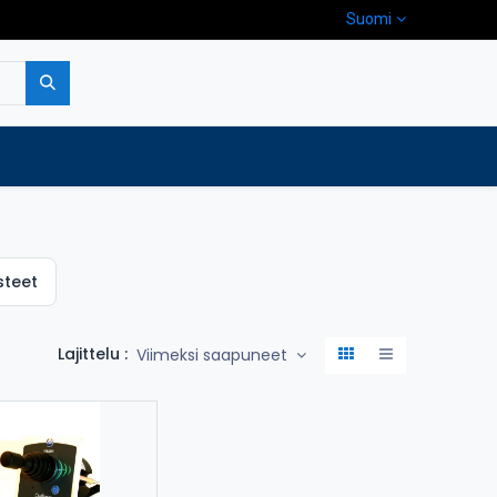
Suomi
pa
Yritys
Ota yhteyttä
steet
Lajittelu :
Viimeksi saapuneet