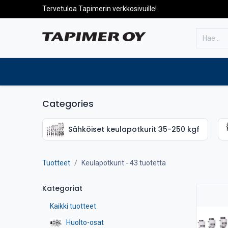
Tervetuloa Tapimerin verkkosivuille!
Etusivulle
Tuotteet
Huolto
Categories
Sähköiset keulapotkurit 35-250 kgf
Tuotteet
Keulapotkurit
- 43 tuotetta
Kategoriat
Kaikki tuotteet
Huolto-osat