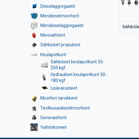
Dieselaggregaatit
Meridieselmoottorit
Meridieselaggregaatit
Merivaihteet
Sähköiset propulsiot
Keulapotkurit
Sähköiset keulapotkurit 35-
250 kgf
Hydrauliset keulapotkurit 50-
180 kgf
Lisävarusteet
Moottori tarvikkeet
Teollisuusdieselmoottorit
Generaattorit
Vaihtokoneet