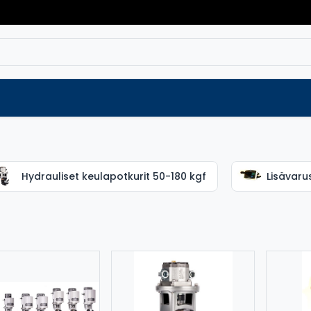
Varaosat
Vaihtokoneet
Verkkokaup
Hydrauliset keulapotkurit 50-180 kgf
Lisävaru