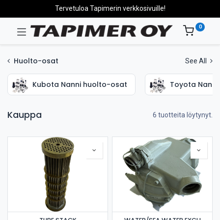
Tervetuloa Tapimerin verkkosivuille!
0
Huolto-osat
See All
Kubota Nanni huolto-osat
Toyota Nanni
Kauppa
6 tuotteita löytynyt.