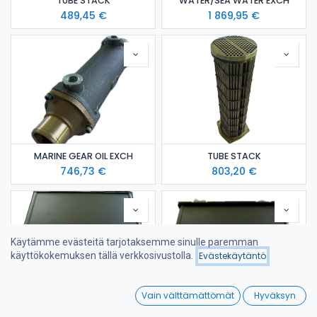
TUBE STACK
WATER/SEA WATER EXCH
489,45
€
1 869,95
€
MARINE GEAR OIL EXCH
TUBE STACK
746,73
€
803,20
€
Käytämme evästeitä tarjotaksemme sinulle paremman
käyttökokemuksen tällä verkkosivustolla.
Evästekäytäntö
Suodattimet
Viimeksi saapuneet
0
Vain välttämättömät
Hyväksyn
Home
Search
Wishlist
SWITCH PANEL 5802167400
SWITCHGEAR 5802124646