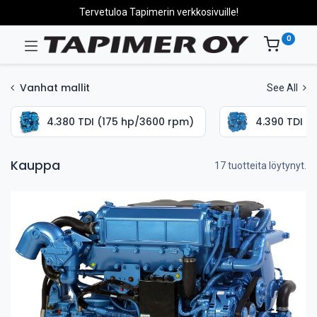
Tervetuloa Tapimerin verkkosivuille!
0
Vanhat mallit
See All
4.380 TDI (175 hp/3600 rpm)
4.390 TDI (
Kauppa
17 tuotteita löytynyt.