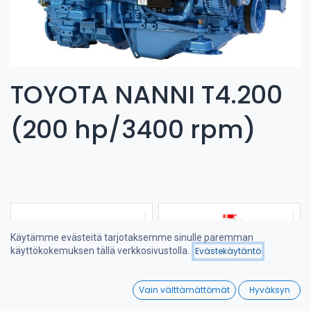
TOYOTA NANNI T4.200
(200 hp/3400 rpm)
Käytämme evästeitä tarjotaksemme sinulle paremman
käyttökokemuksen tällä verkkosivustolla.
Evästekäytäntö
Suodattimet
Viimeksi saapuneet
0
Vain välttämättömät
Hyväksyn
Home
Search
Wishlist