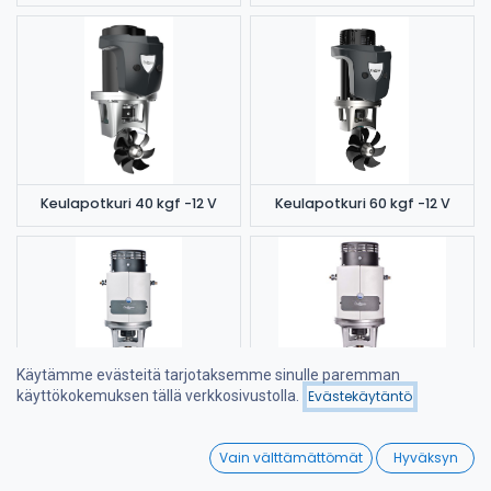
Keulapotkuri 40 kgf -12 V
Keulapotkuri 60 kgf -12 V
Käytämme evästeitä tarjotaksemme sinulle paremman
käyttökokemuksen tällä verkkosivustolla.
Evästekäytäntö
Suodattimet
Suosituimmat
Keulapotkuri 85 kgf -12 V
Keulapotkuri 90 kgf -24 V
0
Vain välttämättömät
Hyväksyn
Home
Search
Wishlist