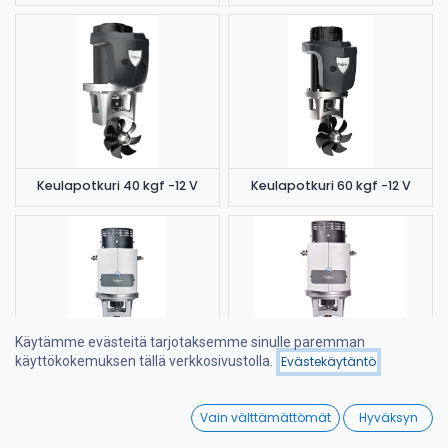
Keulapotkuri 40 kgf -12 V
Keulapotkuri 60 kgf -12 V
Käytämme evästeitä tarjotaksemme sinulle paremman
käyttökokemuksen tällä verkkosivustolla.
Evästekäytäntö
Suodattimet
Suosituimmat
Keulapotkuri 85 kgf -12 V
Keulapotkuri 90 kgf -24 V
0
Vain välttämättömät
Hyväksyn
Home
Search
Wishlist