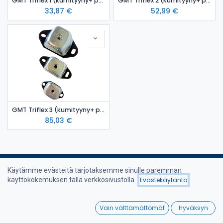
GMT Triflex 1 (kumityyny+ pulttisarja M12)
GMT Triflex 2 (kumityyny+ pulttisarja M16)
33,87
€
52,99
€
GMT Triflex 3 (kumityyny+ pulttisarja M20)
85,03
€
Käytämme evästeitä tarjotaksemme sinulle paremman
käyttökokemuksen tällä verkkosivustolla.
Evästekäytäntö
Suodattimet
Nimi (A-Ö)
Hyödyllisiä linkkejä
0
Vain välttämättömät
Hyväksyn
Etusivu
Home
Search
Wishlist
Verkkokauppa