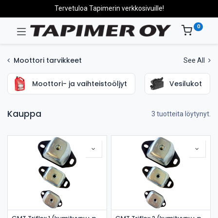
Tervetuloa Tapimerin verkkosivuille!
0
Moottori tarvikkeet
See All
Moottori- ja vaihteistoöljyt
Vesilukot
Kauppa
3 tuotteita löytynyt.