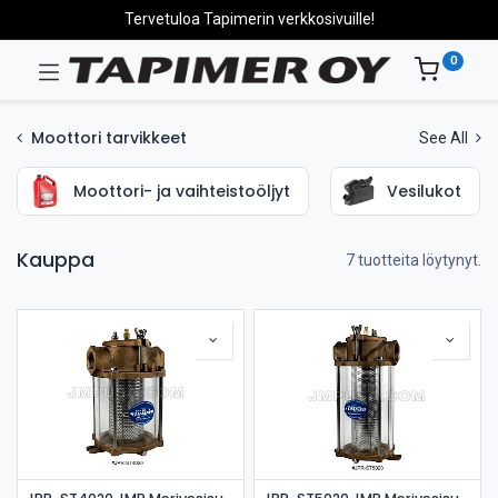
Tervetuloa Tapimerin verkkosivuille!
0
Moottori tarvikkeet
See All
Moottori- ja vaihteistoöljyt
Vesilukot
Kauppa
7 tuotteita löytynyt.