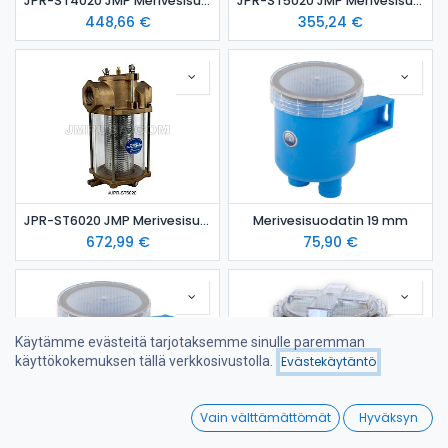
JPR-ST4020 JMP Merivesisuodatin - 1.5 tuumaa
JPR-ST5020 JMP Merivesisuodatin - 2 tuumaa
448,66
€
355,24
€
JPR-ST6020 JMP Merivesisuodatin - 2.5 tuumaa
Merivesisuodatin 19 mm
672,99
€
75,90
€
Käytämme evästeitä tarjotaksemme sinulle paremman
käyttökokemuksen tällä verkkosivustolla.
Evästekäytäntö
Suodattimet
Nimi (A-Ö)
0
Vain välttämättömät
Hyväksyn
Home
Search
Wishlist
Merivesisuodatin 25 mm
Vetus FTR330 suodatin Ø 25 mm letkulle