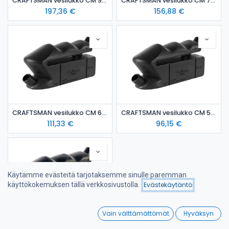
CRAFTSMAN vesilukko CM 90 mm
CRAFTSMAN vesilukko CM 76 mm
197,36
€
156,88
€
CRAFTSMAN vesilukko CM 60 mm
CRAFTSMAN vesilukko CM 50 mm
111,33
€
96,15
€
Käytämme evästeitä tarjotaksemme sinulle paremman
Hinta - korkeimmasta
käyttökokemuksen tällä verkkosivustolla.
Evästekäytäntö
Suodattimet
matalimpaan
0
Vain välttämättömät
Hyväksyn
Home
Search
Wishlist
CRAFTSMAN vesilukko CM 40 mm