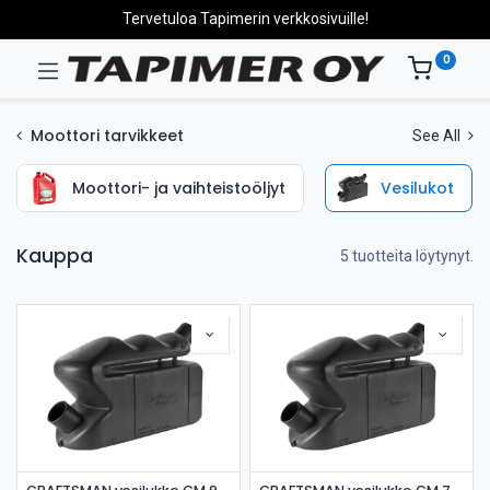
Tervetuloa Tapimerin verkkosivuille!
0
Moottori tarvikkeet
See All
Moottori- ja vaihteistoöljyt
Vesilukot
Kauppa
5 tuotteita löytynyt.