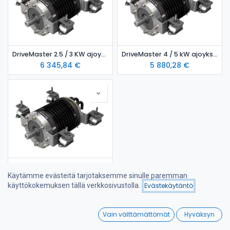
DriveMaster 2.5 / 3 KW ajoyksikkö- vesijäähdytteinen malli
DriveMaster 4 / 5 kW ajoyksikkö- ilmajäähdytteinen malli
6 345,84
€
5 880,28
€
DriveMaster 1.5 / 2 KW ajoyksikkö- ilmajäähdytteinen malli
Käytämme evästeitä tarjotaksemme sinulle paremman
5 353,99
€
Hinta - korkeimmasta
käyttökokemuksen tällä verkkosivustolla.
Evästekäytäntö
Suodattimet
matalimpaan
0
Vain välttämättömät
Hyväksyn
Home
Search
Wishlist