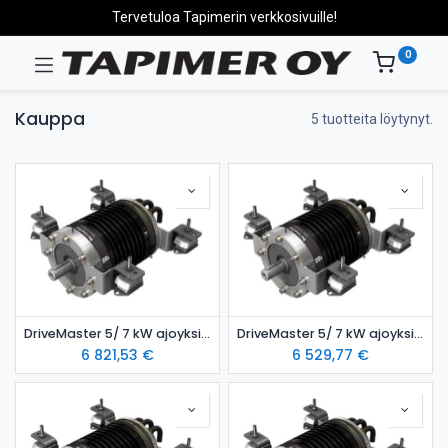
Tervetuloa Tapimerin verkkosivuille!
0
Kauppa
5 tuotteita löytynyt.
DriveMaster 5/ 7 kW ajoyksikkö- vesijäähdytteinen malli
DriveMaster 5/ 7 kW ajoyksikkö- ilmajäähdytteinen malli
6 821,53
€
6 529,77
€