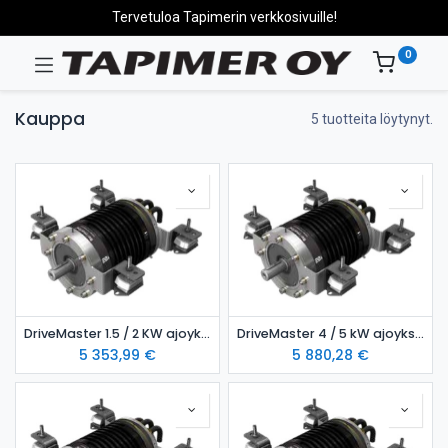
Tervetuloa Tapimerin verkkosivuille!
0
Kauppa
5 tuotteita löytynyt.
DriveMaster 1.5 / 2 KW ajoyksikkö- ilmajäähdytteinen malli
DriveMaster 4 / 5 kW ajoyksikkö- ilmajäähdytteinen malli
5 353,99
€
5 880,28
€