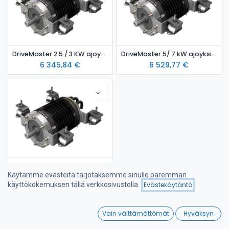
DriveMaster 2.5 / 3 KW ajoyksikkö- vesijäähdytteinen malli
DriveMaster 5/ 7 kW ajoyksikkö- ilmajäähdytteinen malli
6 345,84
€
6 529,77
€
DriveMaster 5/ 7 kW ajoyksikkö- vesijäähdytteinen malli
Käytämme evästeitä tarjotaksemme sinulle paremman
6 821,53
€
Hinta - alhaisesta
käyttökokemuksen tällä verkkosivustolla.
Evästekäytäntö
Suodattimet
korkeimpaan
0
Vain välttämättömät
Hyväksyn
Home
Search
Wishlist