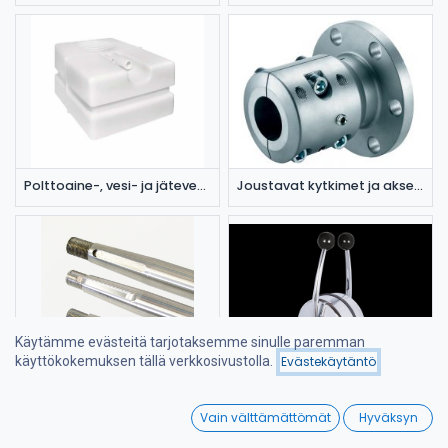
Polttoaine-, vesi- ja jätevesitankit
Joustavat kytkimet ja akselilaipat
Käytämme evästeitä tarjotaksemme sinulle paremman
Hinta - korkeimmasta
käyttökokemuksen tällä verkkosivustolla.
Evästekäytäntö
Suodattimet
matalimpaan
Potkuriakselit
Kaukosäätölaitteet
0
Vain välttämättömät
Hyväksyn
Home
Search
Wishlist