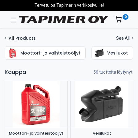
Tervetuloa Tapimerin verkkosivuille!
0
All Products
See All
Moottori- ja vaihteistoöljyt
Vesilukot
Kauppa
56 tuotteita löytynyt.
Moottori- ja vaihteistoöljyt
Vesilukot