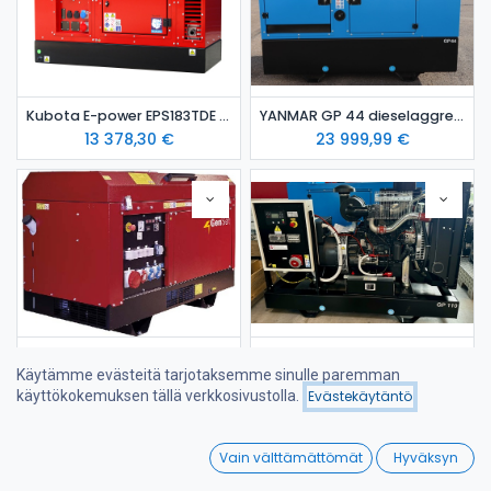
Kubota E-power EPS183TDE dieselaggregaatti äänieristyskotelossa
YANMAR GP 44 dieselaggregaatti Stage 5
13 378,30
€
23 999,99
€
YANMAR stage 5 MASE MGF 33 Y dieselaggregaatti
Iveco FPT GP 110 dieselaggregaatti-avoin / varavoima-aggregaatti
Käytämme evästeitä tarjotaksemme sinulle paremman
23 220,00
€
19 295,63
€
käyttökokemuksen tällä verkkosivustolla.
Evästekäytäntö
Suodattimet
Viimeksi saapuneet
0
Vain välttämättömät
Hyväksyn
Home
Search
Wishlist