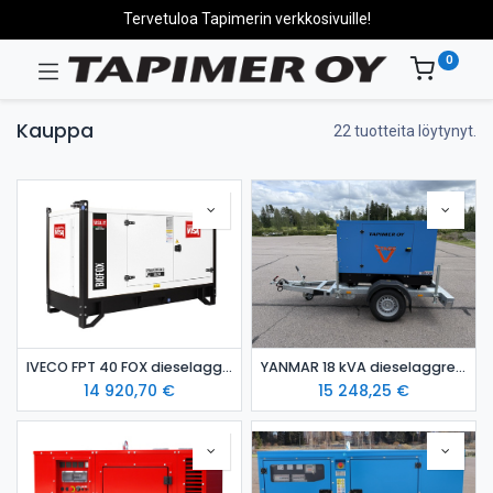
Tervetuloa Tapimerin verkkosivuille!
0
Kauppa
22 tuotteita löytynyt.
IVECO FPT 40 FOX dieselaggregaatti / varavoima-aggregaatti
YANMAR 18 kVA dieselaggregaatti kotelossa STAGE 5 hinattava
14 920,70
€
15 248,25
€