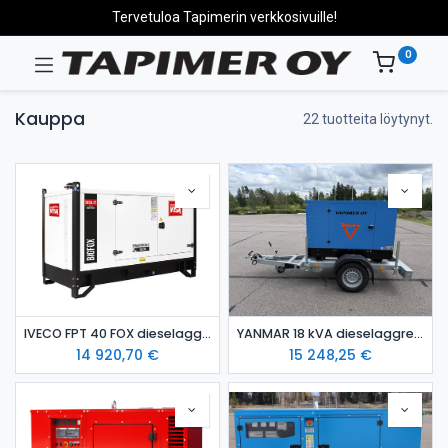
Tervetuloa Tapimerin verkkosivuille!
0
Kauppa
22 tuotteita löytynyt.
IVECO FPT 40 FOX dieselaggregaatti / varavoima-aggregaatti
YANMAR 18 kVA dieselaggregaatti kotelossa STAGE 5 hinattava
14 920,70
€
15 248,25
€