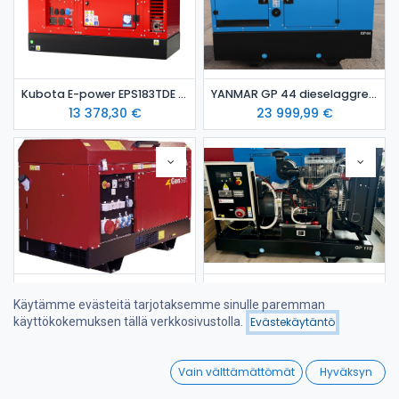
Kubota E-power EPS183TDE dieselaggregaatti äänieristyskotelossa
YANMAR GP 44 dieselaggregaatti Stage 5
13 378,30
€
23 999,99
€
YANMAR stage 5 MASE MGF 33 Y dieselaggregaatti
Iveco FPT GP 110 dieselaggregaatti-avoin / varavoima-aggregaatti
Käytämme evästeitä tarjotaksemme sinulle paremman
23 220,00
€
19 295,63
€
käyttökokemuksen tällä verkkosivustolla.
Evästekäytäntö
Suodattimet
Viimeksi saapuneet
0
Vain välttämättömät
Hyväksyn
Home
Search
Wishlist