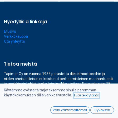
Hyödyllisiä linkkejä
Etusivu
Verkkokauppa
Ota yhteyttä
Tietoa meistä
Tapimer Oy on vuonna 1985 perustettu dieselmoottoreihin ja
niiden oheislaitteisiin erikoistunut perheomisteinen maahantuonti-
ja markkinointiyhtiö, jonka toimipaikka sijaitsee Keravalla noin 15
minuutin ajomatkan etäisyydellä Helsinki-Vantaan lentokentältä.
Käytämme evästeitä tarjotaksemme sinulle paremman
Yhtiön omat ajanmukaiset 1400 m² toimitilat kattavat kaikki
käyttökokemuksen tällä verkkosivustolla.
Evästekäytäntö
Suodattimet
Nimi (A-Ö)
tarvittavat toiminnot ammattimaiseen dieselmoottorimyynnin
tukemiseen.
0
Vain välttämättömät
Hyväksyn
Home
Search
Wishlist