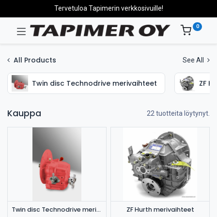
Tervetuloa Tapimerin verkkosivuille!
0
All Products
See All
Twin disc Technodrive merivaihteet
ZF Hu
Kauppa
22 tuotteita löytynyt.
Twin disc Technodrive merivaihteet
ZF Hurth merivaihteet