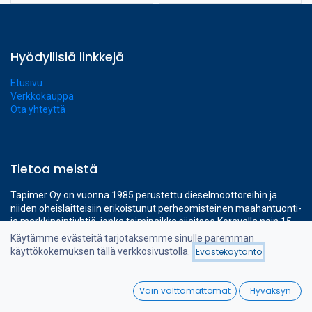
Hyödyllisiä linkkejä
Etusivu
Verkkokauppa
Ota yhteyttä
Tietoa meistä
Tapimer Oy on vuonna 1985 perustettu dieselmoottoreihin ja
niiden oheislaitteisiin erikoistunut perheomisteinen maahantuonti-
ja markkinointiyhtiö, jonka toimipaikka sijaitsee Keravalla noin 15
minuutin ajomatkan etäisyydellä Helsinki-Vantaan lentokentältä.
Käytämme evästeitä tarjotaksemme sinulle paremman
Yhtiön omat ajanmukaiset 1400 m² toimitilat kattavat kaikki
käyttökokemuksen tällä verkkosivustolla.
Evästekäytäntö
Suodattimet
Viimeksi saapuneet
tarvittavat toiminnot ammattimaiseen dieselmoottorimyynnin
tukemiseen.
0
Vain välttämättömät
Hyväksyn
Home
Search
Wishlist