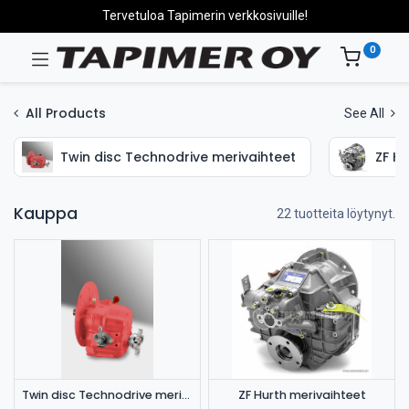
Tervetuloa Tapimerin verkkosivuille!
0
All Products
See All
Twin disc Technodrive merivaihteet
ZF Hu
Kauppa
22 tuotteita löytynyt.
Twin disc Technodrive merivaihteet
ZF Hurth merivaihteet