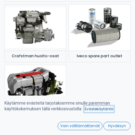
Crafstman huolto-osat
Iveco spare part outlet
Käytämme evästeitä tarjotaksemme sinulle paremman
käyttökokemuksen tällä verkkosivustolla.
Evästekäytäntö
Suodattimet
Nimi (A-Ö)
Steyr huolto-osat
0
Vain välttämättömät
Hyväksyn
Home
Search
Wishlist