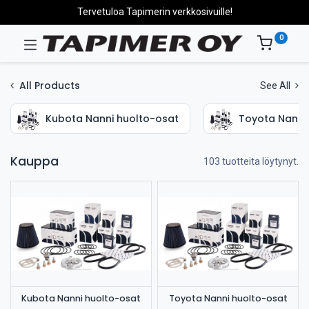
Tervetuloa Tapimerin verkkosivuille!
0
All Products
See All
Kubota Nanni huolto-osat
Toyota Nanni
Kauppa
103 tuotteita löytynyt.
Kubota Nanni huolto-osat
Toyota Nanni huolto-osat