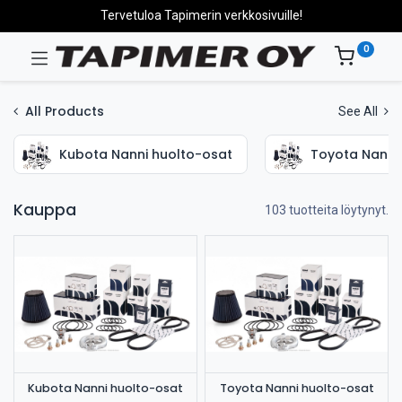
Tervetuloa Tapimerin verkkosivuille!
0
All Products
See All
Kubota Nanni huolto-osat
Toyota Nanni
Kauppa
103 tuotteita löytynyt.
Kubota Nanni huolto-osat
Toyota Nanni huolto-osat