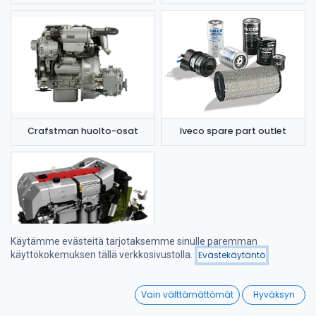
Crafstman huolto-osat
Iveco spare part outlet
Käytämme evästeitä tarjotaksemme sinulle paremman
käyttökokemuksen tällä verkkosivustolla.
Evästekäytäntö
Suodattimet
Viimeksi saapuneet
Steyr huolto-osat
0
Vain välttämättömät
Hyväksyn
Home
Search
Wishlist