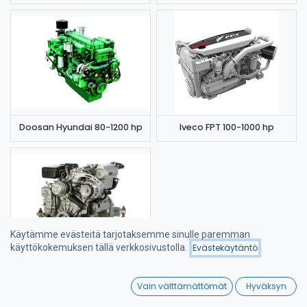
Doosan Hyundai 80-1200 hp
Iveco FPT 100-1000 hp
Käytämme evästeitä tarjotaksemme sinulle paremman
käyttökokemuksen tällä verkkosivustolla.
Evästekäytäntö
Suodattimet
Nimi (A-Ö)
Craftsman 16-65 hp
0
Vain välttämättömät
Hyväksyn
Home
Search
Wishlist