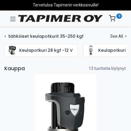
Tervetuloa Tapimerin verkkosivuille!
0
Sähköiset keulapotkurit 35-250 kgf
See All
Keulapotkuri 28 kgf -12 V
Keulapotkuri 35
Kauppa
13 tuotteita löytynyt.