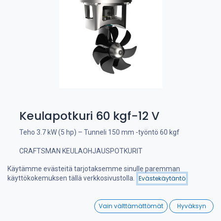
Keulapotkuri 60 kgf-12 V
Teho 3.7 kW (5 hp) – Tunneli 150 mm -työntö 60 kgf
CRAFTSMAN KEULAOHJAUSPOTKURIT
Käytämme evästeitä tarjotaksemme sinulle paremman
Tehokas ja hiljainen keulapotkuri, suunniteltu Hollannissa.
käyttökokemuksen tällä verkkosivustolla.
Evästekäytäntö
Erikoissuunnitellut 7-lapaiset potkurit antavat erittäin
Suodattimet
Nimi (A-Ö)
suuren työntövoiman ja vastaavat jopa kaksipotkurisia
kilpailijoita.
0
Vain välttämättömät
Hyväksyn
Home
Search
Wishlist
Sähkömoottorit valmistetaan Euroopassa, joten niiden