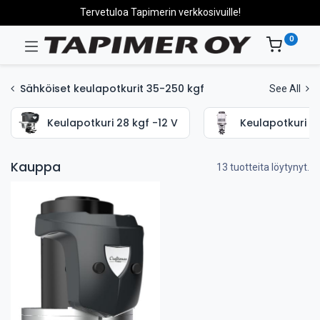
Tervetuloa Tapimerin verkkosivuille!
0
Sähköiset keulapotkurit 35-250 kgf
See All
Keulapotkuri 28 kgf -12 V
Keulapotkuri 35
Kauppa
13 tuotteita löytynyt.