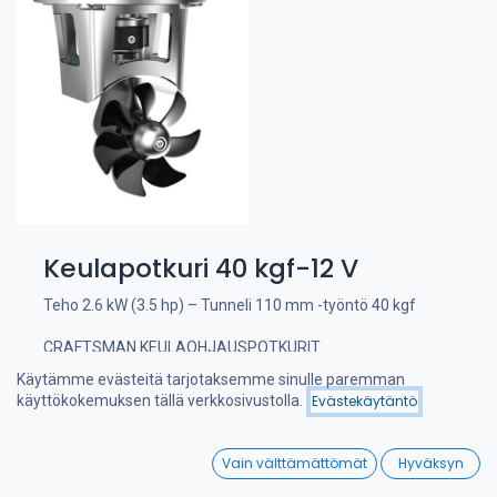
Keulapotkuri 40 kgf-12 V
Teho 2.6 kW (3.5 hp) – Tunneli 110 mm -työntö 40 kgf
CRAFTSMAN KEULAOHJAUSPOTKURIT
Käytämme evästeitä tarjotaksemme sinulle paremman
Tehokas ja hiljainen keulapotkuri, suunniteltu Hollannissa.
käyttökokemuksen tällä verkkosivustolla.
Evästekäytäntö
Erikoissuunnitellut 7-lapaiset potkurit antavat erittäin
Suodattimet
Nimi (A-Ö)
suuren työntövoiman ja vastaavat jopa kaksipotkurisia
0
kilpailijoita.
Vain välttämättömät
Hyväksyn
Home
Search
Wishlist
Sähkömoottorit valmistetaan Euroopassa, joten niiden