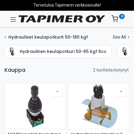
Tervetuloa Tapimerin verkkosivuille!
0
Hydrauliset keulapotkurit 50-180 kgf
See All
Hydraulinen keulapotkuri 50-65 kgf 6cc
Kauppa
2 tuotteita löytynyt.