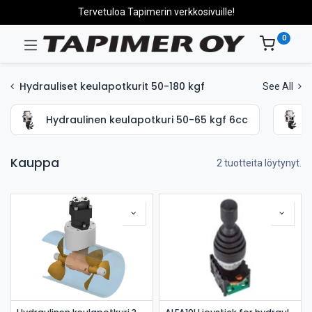
Tervetuloa Tapimerin verkkosivuille!
0
Hydrauliset keulapotkurit 50-180 kgf
See All
Hydraulinen keulapotkuri 50-65 kgf 6cc
Kauppa
2 tuotteita löytynyt.