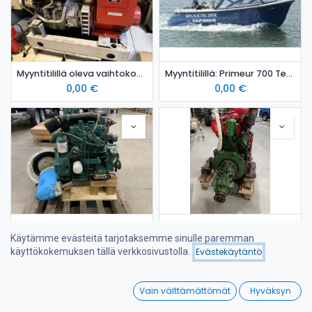
Myyntitilillä oleva vaihtokone: 2 kpl Iveco Aifo GE8045 08 meridieselaggregaatti
Myyntitilillä: Primeur 700 Tender sähkövene -21 Suomi
0,00
€
0,00
€
Myyntitilillä oleva vaihtokone: Volvo Penta MD2030, SD120S vetolaite
Myyntitilillä oleva vaihtokone: Scania D 445
Käytämme evästeitä tarjotaksemme sinulle paremman
0,00
€
0,00
€
Hinta - alhaisesta
käyttökokemuksen tällä verkkosivustolla.
Evästekäytäntö
Suodattimet
korkeimpaan
0
Vain välttämättömät
Hyväksyn
Home
Search
Wishlist