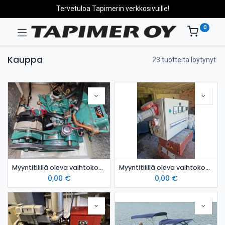
Tervetuloa Tapimerin verkkosivuille!
0
Kauppa
23 tuotteita löytynyt.
Myyntitilillä oleva vaihtokone: Volvo Penta MD5c/120s
Myyntitilillä oleva vaihtokone: Traktorigeneraattori 50 kVA
0,00
€
0,00
€