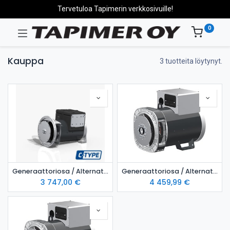
Tervetuloa Tapimerin verkkosivuille!
0
Kauppa
3 tuotteita löytynyt.
Generaattoriosa / Alternator MeccAlte ECP322S4
Generaattoriosa / Alternator MeccAlte ECP32 1L4
3 747,00
€
4 459,99
€