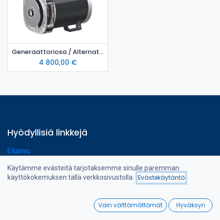
Generaattoriosa / Alternator MeccAlte ECP34 2S4
4 800,00
€
Hyödyllisiä linkkejä
Etusivu
Verkkokauppa
Käytämme evästeitä tarjotaksemme sinulle paremman
Ota yhteyttä
käyttökokemuksen tällä verkkosivustolla.
Evästekäytäntö
Suodattimet
Viimeksi saapuneet
0
Vain välttämättömät
Hyväksyn
Tietoa meistä
Home
Search
Wishlist