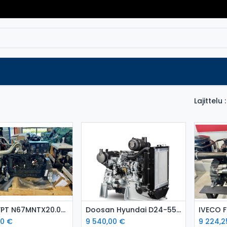
Varaosat
Vaihtokoneet
Verkkokaup
Lajittelu :
isää ostoskoriin
Lisää ostoskoriin
L
IVECO FPT N67MNTX20.00 ( 129 kW ) dieselmoottori
Doosan Hyundai D24-55 kW dieselmoottori Stage 5
40
€
9 540,00
€
9 224,2