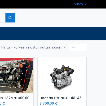
Suomi
pa
Yritys
Ota yhteyttä
Hinta - korkeimmasta matalimpaan
isää ostoskoriin
Lisää ostoskoriin
IVECO FPT F32MNTX00.00 ( 65 kW) dieselmoottori
Doosan HYUNDAI D18-45 kW dieselmoottori
5
€
8 700,00
€