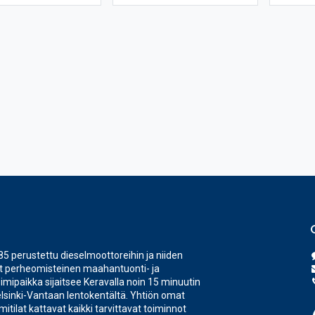
 perustettu dieselmoottoreihin ja niiden
nut perheomisteinen maahantuonti- ja
oimipaikka sijaitsee Keravalla noin 15 minuutin
lsinki-Vantaan lentokentältä. Yhtiön omat
tilat kattavat kaikki tarvittavat toiminnot