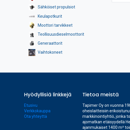
Sähköiset propulsiot
Keulapotkurit
Moottori tarvikkeet
Teollisuusdieselmoottorit
Generaattorit
Vaihtokoneet
Hyödyllisiä linkkejä
Tietoa meistä
Etusivu
Tapimer Oy on vuonna 1985
Verkkokauppa
oheislaitteisiin erikoistu
Ota yhteyttä
markkinointiyhtiö, jonka t
ajomatkan etäisyydellä He
ajanmukaiset 1400 m² toimi