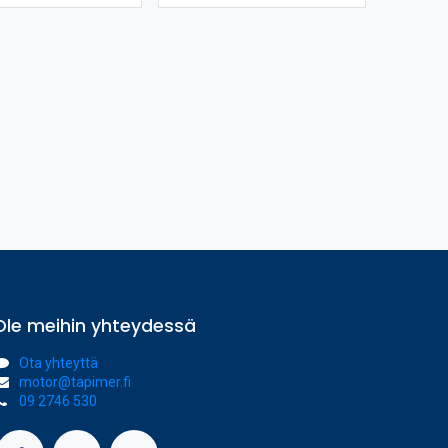
Ole meihin yhteydessä
Ota yhteyttä
motor@tapimer.fi
09 2746 530