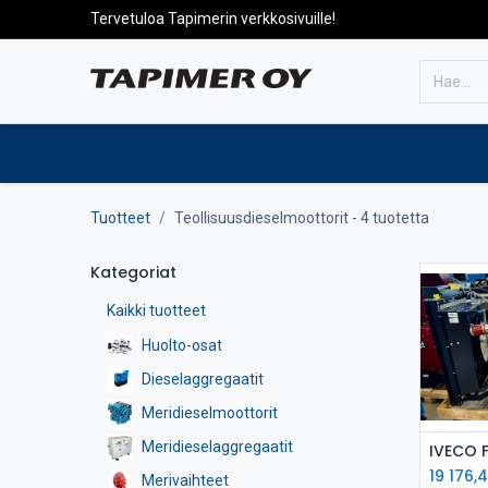
Tervetuloa Tapimerin verkkosivuille!
Etusivulle
Tuotteet
Huolto
Tuotteet
Teollisuusdieselmoottorit
- 4 tuotetta
Kategoriat
Kaikki tuotteet
Huolto-osat
Dieselaggregaatit
Meridieselmoottorit
Meridieselaggregaatit
L
19 176,
Merivaihteet