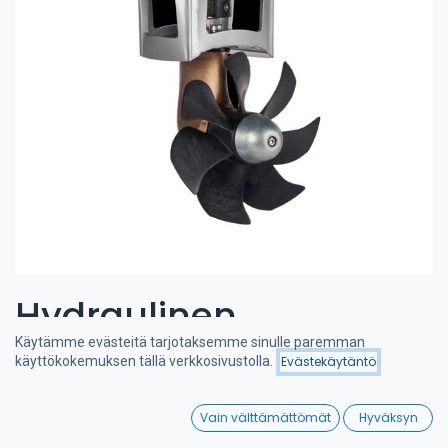
Hydraulinen
Käytämme evästeitä tarjotaksemme sinulle paremman
keulapotkuri 120-180
Hinta - korkeimmasta
käyttökokemuksen tällä verkkosivustolla.
Evästekäytäntö
Suodattimet
matalimpaan
kgf 8cc
0
Vain välttämättömät
Hyväksyn
Home
Search
Wishlist