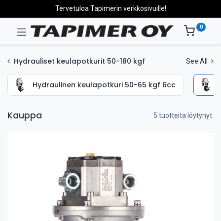
Tervetuloa Tapimerin verkkosivuille!
0
Hydrauliset keulapotkurit 50-180 kgf
See All
Hydraulinen keulapotkuri 50-65 kgf 6cc
Kauppa
5 tuotteita löytynyt.