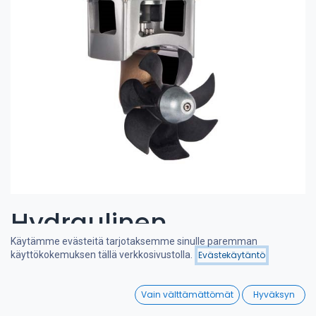
Hydraulinen
Käytämme evästeitä tarjotaksemme sinulle paremman
keulapotkuri 80-115 kgf
Hinta - korkeimmasta
käyttökokemuksen tällä verkkosivustolla.
Evästekäytäntö
Suodattimet
matalimpaan
6cc
0
Vain välttämättömät
Hyväksyn
Home
Search
Wishlist