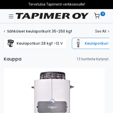
Tervetuloa Tapimerin verkkosivuille!
0
Sähköiset keulapotkurit 35-250 kgf
See All
Keulapotkuri 28 kgf -12 V
Keulapotkuri 35
Kauppa
13 tuotteita löytynyt.