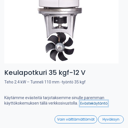
Keulapotkuri 35 kgf-12 V
Teho 2.4 kW – Tunneli 110 mm -työntö 35 kgf
CRAFTSMAN KEULAOHJAUSPOTKURIT
Käytämme evästeitä tarjotaksemme sinulle paremman
käyttökokemuksen tällä verkkosivustolla.
Evästekäytäntö
Tehokas ja hiljainen keulapotkuri, suunniteltu Hollannissa.
Suodattimet
Viimeksi saapuneet
Erikoissuunnitellut 7-lapaiset potkurit antavat erittäin suuren
työntövoiman ja vastaavat jopa kaksipotkurisia kilpailijoita.
0
Vain välttämättömät
Hyväksyn
Home
Search
Wishlist
Sähkömoottorit valmistetaan Euroopassa, joten niiden laatu ja